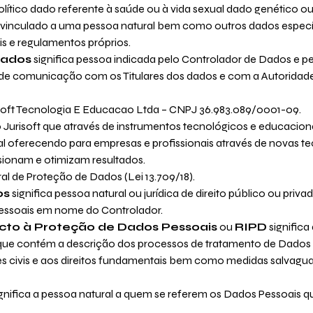
 político dado referente à saúde ou à vida sexual dado genético 
 vinculado a uma pessoa natural bem como outros dados especí
eis e regulamentos próprios.
Dados
significa pessoa indicada pelo Controlador de Dados e 
de comunicação com os Titulares dos dados e com a Autoridad
isoft Tecnologia E Educacao Ltda – CNPJ 36.983.089/0001-09.
Jurisoft que através de instrumentos tecnológicos e educacion
nal oferecendo para empresas e profissionais através de novas t
ionam e otimizam resultados.
ral de Proteção de Dados (Lei 13.709/18).
os
significa pessoa natural ou jurídica de direito público ou priva
essoais em nome do Controlador.
cto à Proteção de Dados Pessoais
ou
RIPD
signific
que contém a descrição dos processos de tratamento de Dados
ades civis e aos direitos fundamentais bem como medidas salvag
gnifica a pessoa natural a quem se referem os Dados Pessoais q