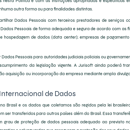
s nesta Política e com as instruções apropriadas e específicas e
enhuma outra forma ou para finalidades distintas.
artilhar Dados Pessoais com terceiros prestadores de serviços c
e Dados Pessoais de forma adequada e segura de acordo com as fi
de hospedagem de dados (data center); empresas de pagamento e
ar Dados Pessoais para autoridades judiciais policiais ou govername
cumprimento da legislação vigente. A Jurisoft ainda poderá tra
são aquisição ou incorporação da empresa mediante ampla divulga
 Internacional de Dados
no Brasil e os dados que coletamos são regidos pela lei brasilei
 ser transferidos para outros países além do Brasil. Essa transfe
m grau de proteção de dados pessoais adequado ao previsto na l