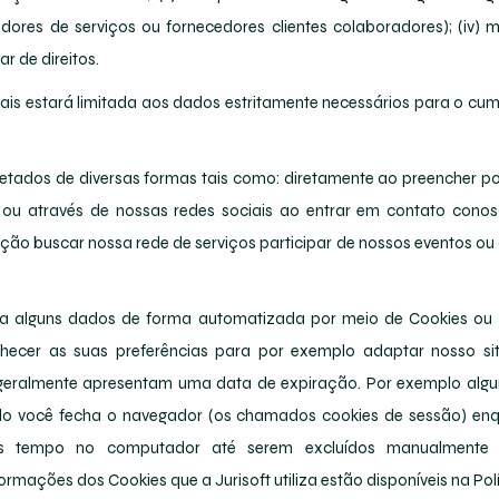
dores de serviços ou fornecedores clientes colaboradores); (iv) mar
lar de direitos.
ais estará limitada aos dados estritamente necessários para o cum
tados de diversas formas tais como: diretamente ao preencher p
ou através de nossas redes sociais ao entrar em contato cono
ão buscar nossa rede de serviços participar de nossos eventos ou 
ta alguns dados de forma automatizada por meio de Cookies ou te
hecer as suas preferências para por exemplo adaptar nosso si
 geralmente apresentam uma data de expiração. Por exemplo algu
o você fecha o navegador (os chamados cookies de sessão) enq
s tempo no computador até serem excluídos manualmente 
formações dos Cookies que a Jurisoft utiliza estão disponíveis na Pol