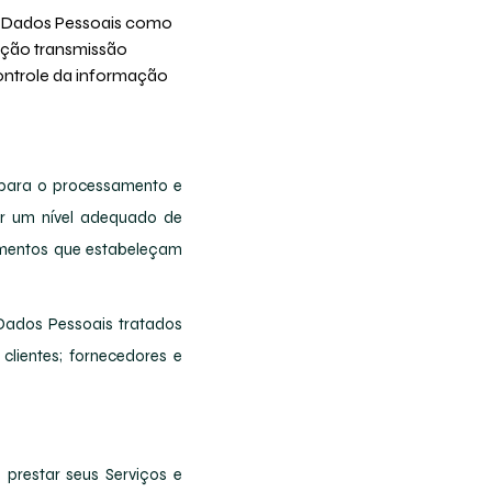
m Dados Pessoais como
ução transmissão
ntrole da informação
os para o processamento e
ir um nível adequado de
mentos que estabeleçam
 Dados Pessoais tratados
clientes; fornecedores e
 prestar seus Serviços e