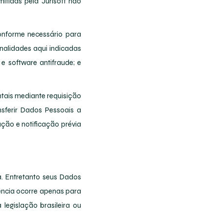
mitidas pela Jurisoft não
onforme necessário para
nalidades aqui indicadas
 software antifraude; e
ntais mediante requisição
nsferir Dados Pessoais a
ção e notificação prévia
ra. Entretanto seus Dados
rência ocorre apenas para
egislação brasileira ou