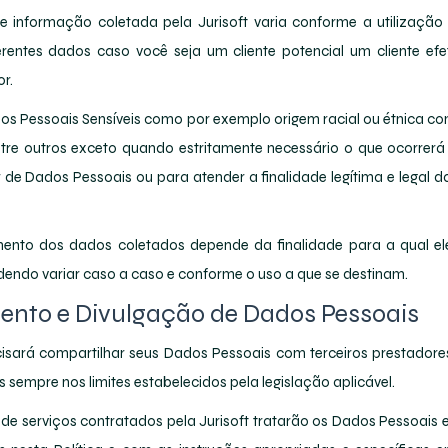
e informação coletada pela Jurisoft varia conforme a utilizaçã
erentes dados caso você seja um cliente potencial um cliente e
r.
dos Pessoais Sensíveis como por exemplo origem racial ou étnica co
tre outros exceto quando estritamente necessário o que ocorrerá
 de Dados Pessoais ou para atender a finalidade legítima e legal da 
nto dos dados coletados depende da finalidade para a qual el
endo variar caso a caso e conforme o uso a que se destinam.
nto e Divulgação de Dados Pessoais
cisará compartilhar seus Dados Pessoais com terceiros prestadore
sempre nos limites estabelecidos pela legislação aplicável.
s de serviços contratados pela Jurisoft tratarão os Dados Pessoai