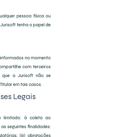
qualquer pessoa física ou
Jurisoft tenha o papel de
le informados no momento
ompartilhe com terceiros
o que a Jurisoft não se
itular em tais casos.
eses Legais
 limitado: à coleta ao
as seguintes finalidades:
tórias; (iii) obrigações