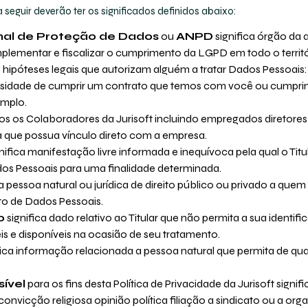
seguir deverão ter os significados definidos abaixo:
nal de Proteção de Dados
ou
ANPD
significa órgão da 
mplementar e fiscalizar o cumprimento da LGPD em todo o territó
 hipóteses legais que autorizam alguém a tratar Dados Pessoais:
sidade de cumprir um contrato que temos com você ou cumpr
emplo.
s os Colaboradores da Jurisoft incluindo empregados diretores 
a que possua vínculo direto com a empresa.
nifica manifestação livre informada e inequívoca pela qual o Ti
os Pessoais para uma finalidade determinada.
ca pessoa natural ou jurídica de direito público ou privado a q
to de Dados Pessoais.
o
significa dado relativo ao Titular que não permita a sua identifi
s e disponíveis na ocasião de seu tratamento.
fica informação relacionada a pessoa natural que permita de qu
ível
para os fins desta Política de Privacidade da Jurisoft signi
convicção religiosa opinião política filiação a sindicato ou a or