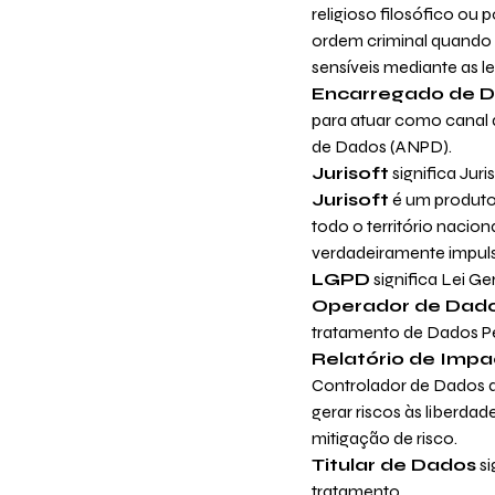
religioso filosófico ou
ordem criminal quando
sensíveis mediante as l
Encarregado de 
para atuar como canal 
de Dados (ANPD).
Jurisoft
significa Jur
Jurisoft
é um produto 
todo o território nacio
verdadeiramente impuls
LGPD
significa Lei Ge
Operador de Dad
tratamento de Dados P
Relatório de Impa
Controlador de Dados 
gerar riscos às liberd
mitigação de risco.
Titular de Dados
si
tratamento.